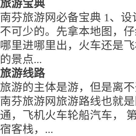
旅游宝典
南芬旅游网必备宝典 1、设
不可少的。先拿本地图，仔
哪里进哪里出，火车还是飞
的景点...
旅游线路
旅游的主体是游，但是离不
南芬旅游网旅游路线也就是
通，飞机火车轮船汽车， 
宿客栈，...